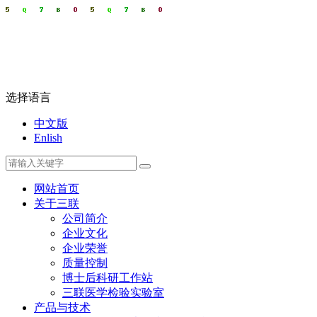
选择语言
中文版
Enlish
网站首页
关于三联
公司简介
企业文化
企业荣誉
质量控制
博士后科研工作站
三联医学检验实验室
产品与技术