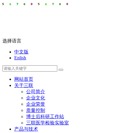
选择语言
中文版
Enlish
网站首页
关于三联
公司简介
企业文化
企业荣誉
质量控制
博士后科研工作站
三联医学检验实验室
产品与技术