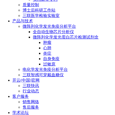
质量控制
博士后科研工作站
三联医学检验实验室
产品与技术
微阵列化学发光免疫分析平台
全自动生物芯片分析仪
微阵列化学发光蛋白芯片检测试剂盒
肿瘤
心肺
炎症
自身免疫
过敏原
电化学发光免疫分析平台
三联智感可穿戴血糖仪
开云(中国)官网
三联快讯
行业动态
客户服务
销售网络
售后服务
学术论坛