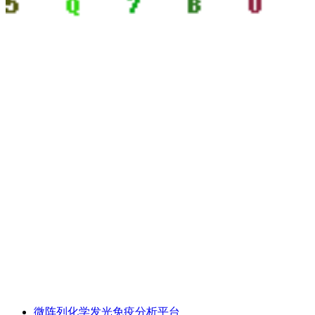
微阵列化学发光免疫分析平台