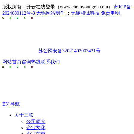
版权所有：开云在线登录（www.choibyoungoh.com）
苏ICP备
2024080112号-3
无锡网站制作
：
无锡和诚科技
免责申明
苏公网安备32021402003431号
网站首页
咨询热线
联系我们
EN
导航
关于三联
公司简介
企业文化
企业荣誉