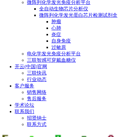
微阵列化学发光免疫分析平台
全自动生物芯片分析仪
微阵列化学发光蛋白芯片检测试剂盒
肿瘤
心肺
炎症
自身免疫
过敏原
电化学发光免疫分析平台
三联智感可穿戴血糖仪
开云(中国)官网
三联快讯
行业动态
客户服务
销售网络
售后服务
学术论坛
联系我们
招贤纳士
联系方式